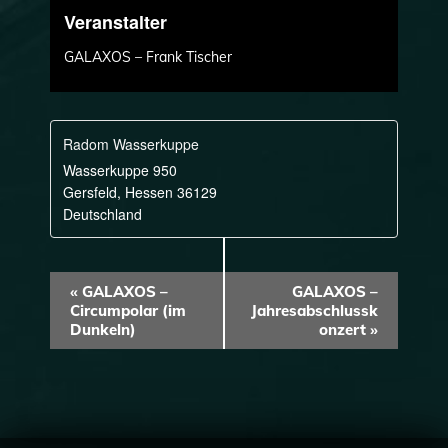
Veranstalter
GALAXOS – Frank Tischer
Radom Wasserkuppe
Wasserkuppe 950
Gersfeld
,
Hessen
36129
Deutschland
V
«
GALAXOS –
GALAXOS –
Circumpolar (im
Jahresabschlussk
e
Dunkeln)
onzert
»
r
a
n