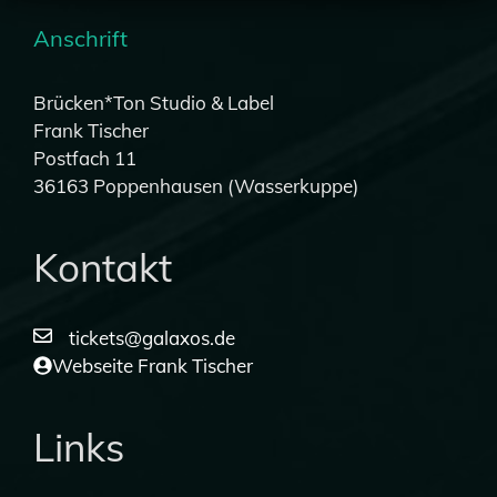
s
Anschrift
t
a
Brücken*Ton Studio & Label
l
Frank Tischer
t
Postfach 11
36163 Poppenhausen (Wasserkuppe)
u
n
Kontakt
g
-
tickets@galaxos.de
N
Webseite Frank Tischer
a
v
Links
i